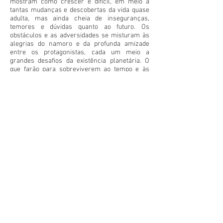
mostram como crescer é difícil, em meio a
tantas mudanças e descobertas da vida quase
adulta, mas ainda cheia de inseguranças,
temores e dúvidas quanto ao futuro. Os
obstáculos e as adversidades se misturam às
alegrias do namoro e da profunda amizade
entre os protagonistas, cada um meio a
grandes desafios da existência planetária. O
que farão para sobreviverem ao tempo e às
angústias do momento? Como conseguirão
superar o que não foi dito, explicado,
vivenciado? Uma aventura de coragem e
transformação, que também fala sobre
deslocamentos e amores geográficos, pois,
afinal, paisagens também pode ser tão
apaixonantes quanto as pessoas.
COMPRE AQUI
Conecte-se comigo