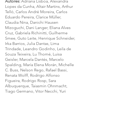
Autores:
Adriana Lisboa, Alexandra
Lopes da Cunha, Altair Martins, Arthur
Telló, Carlos André Moreira, Carlos
Eduardo Pereira, Clarice Müller,
Claudia Nina, Danichi Hausen
Mizoguchi, Dani Langer, Eliana Alves
Cruz, Gabriela Richinitti, Guilherme
Smee, Guto Leite, Henrique Schneider,
Irka Barrios, Julia Dantas, Lima
Trindade, Leandro Godinho, Leila de
Souza Teixeira, Lu Thomé, Luisa
Geisler, Marcela Dantés, Marcelo
Spalding, María Elena Morán, Michelle
C. Buss, Nelson Rego, Rafael Bassi,
Renata Wolff, Rodrigo Alfonso
Figueira, Rodrigo Rosp, Sara
Albuquerque, Taiasmin Ohnmacht,
Tiago Germano, Vitor Necchi, Yuri
Al’Hanati
Num momento em que a verdade nos