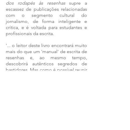
dos rodapés às resenhas
supre a
escassez de publicações relacionadas
com o segmento cultural do
jornalismo, de forma inteligente e
crítica, e é voltada para estudantes e
profissionais da escrita.
'... o leitor deste livro encontrará muito
mais do que um 'manual' de escrita de
resenhas e, ao mesmo tempo,
descobrirá autênticos segredos de
bastidores. Mas como é possível reunir
reflexão aguda, análise histórica
pertinente e indispensáveis sugestões
de ordem prática? Simples: Cláudia
Nina sempre soube que teoria e
prática devem caminhar juntas; afinal,
não é verdade que os opostos se
atraem?'
(Trecho do prefácio do professor de
Leitura Comparada da UERJ, João